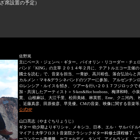
ござ席設置の予定）
佐野篤
主にベース・ジェンべ・ギター。バイオリン・リコーダー・チェロ
バンド「KING」の主宰 ２０１４年２月に、テアトルエコー主催
國士を読む」で、音楽を担当、一青妙、高川裕也、落合弘治らと共
カルメン・マキ&デラシネバンドのツアーに参加。 アルゼンチンロ
ロレンシア・ルイスを招き、 ツアーを行い２０１７フジロックで
加・共演したアーティスト＞ S-ken&Hot bonbons、梅津和時、
寛、 山根麻以、大江千里、松田美緒、林英哲、Eme、クニ河内、 
、近藤真彦、田原俊彦、早見優。CMの音楽、映像に関する音楽等
公式HP
山口亮志（やまぐちりょうじ）
ギター 幼少期よりギリシャ、メキシコ、日本、エル・ サルバド
マイアミ大学フロスト音楽院クラシックギター科修士課程修了。 
ーコンクール準優勝。セファルディ、タンゴ、アイルランド、 ア