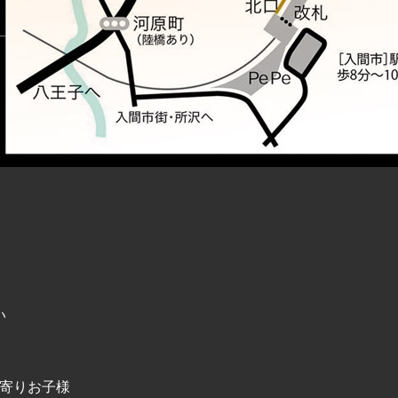
い
年寄りお子様