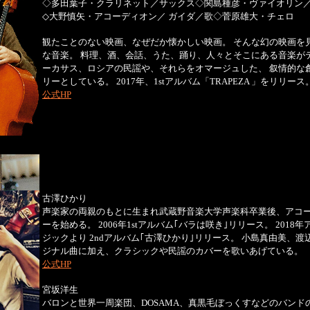
◇多田葉子・クラリネット／サックス◇関島種彦・ヴァイオリン
◇大野慎矢・アコーディオン／ ガイダ／歌◇菅原雄大・チェロ
観たことのない映画、なぜだか懐かしい映画。 そんな幻の映画を
な音楽。 料理、酒、会話、うた、踊り、人々とそこにある音楽が
ーカサス、ロシアの民謡や、それらをオマージュした、 叙情的な
リーとしている。 2017年、1stアルバム「TRAPEZA 」をリリース
公式HP
古澤ひかり
声楽家の両親のもとに生まれ武蔵野音楽大学声楽科卒業後、アコ
ーを始める。 2006年1stアルバム｢バラは咲き｣リリース。 2018
ジックより 2ndアルバム｢古澤ひかり｣リリース。 小島真由美、
ジナル曲に加え、クラシックや民謡のカバーを歌いあげている。
公式HP
宮坂洋生
バロンと世界一周楽団、DOSAMA、真黒毛ぼっくすなどのバンド