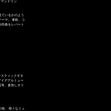
／マンドリン
見ているかのよう
テーマ。 東欧、コ
創作曲をレパート
。
ースティックギタ
年アイデアルミュー
渡辺等、参加しオリ
の他、 様々なミュ