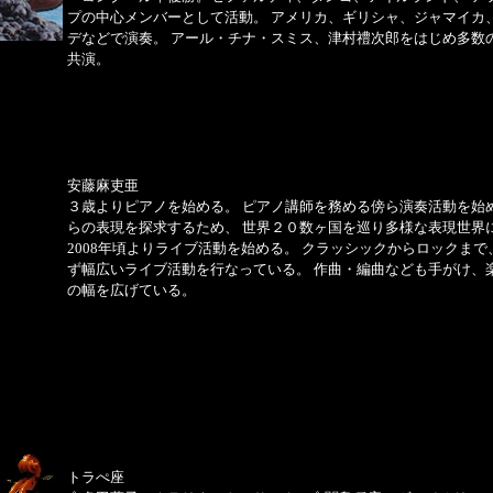
プの中心メンバーとして活動。 アメリカ、ギリシャ、ジャマイカ
デなどで演奏。 アール・チナ・スミス、津村禮次郎をはじめ多数
共演。
安藤麻吏亜
３歳よりピアノを始める。 ピアノ講師を務める傍ら演奏活動を始
らの表現を探求するため、 世界２０数ヶ国を巡り多様な表現世界
2008年頃よりライブ活動を始める。 クラッシックからロックまで
ず幅広いライブ活動を行なっている。 作曲・編曲なども手がけ、
の幅を広げている。
トラぺ座