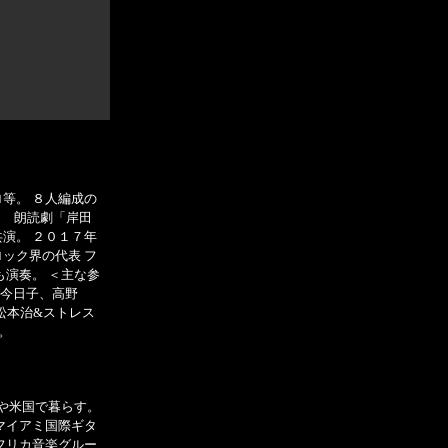
等。 ８人編成の
の 朗読劇「岸田
演。 ２０１７年
ック界の代表 フ
も演奏。 ＜主な参
小泉今日子、高野
松本治&ストレス
。
ルや米国で暮らす。
マイアミ国際ギタ
フリカ音楽グルー