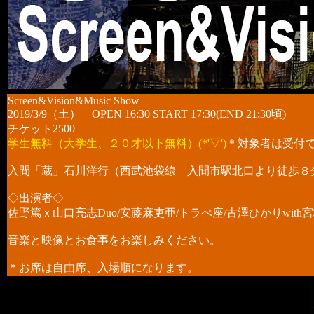
Screen&Vision&Music Show
2019/3/9（土） OPEN 16:30 START 17:30(END 21:30頃)
チケット2500
学生無料（大学生、２０才以下無料）(*'▽')
＊対象者は受付
入間「蔵」石川洋行（西武池袋線 入間市駅北口より徒歩８
◇出演者◇
佐野篤ｘ山口亮志Duo/安藤麻吏亜/トラぺ座/古澤ひかりwith
音楽と映像とお食事をお楽しみください。
＊お席は自由席、入場順になります。