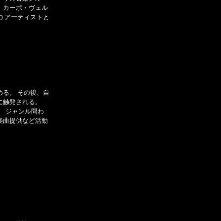
、カーボ・ヴェル
の アーティストと
める。 その後、自
に触発される。
、 ジャンル問わ
楽曲提供など活動