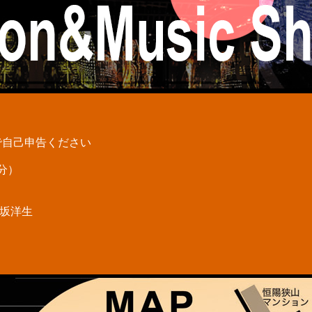
で自己申告ください
分）
宮坂洋生